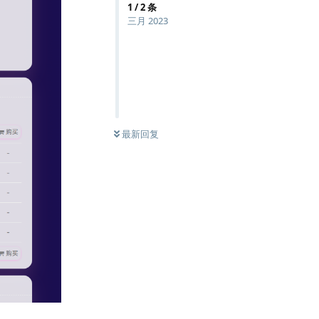
1
/
2
条
三月 2023
0
条未读
最新回复