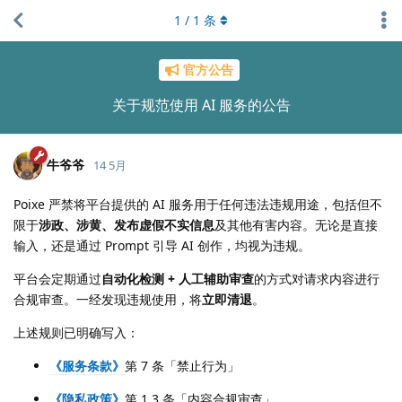
1
/
1
条
官方公告
关于规范使用 AI 服务的公告
牛爷爷
14 5月
Poixe 严禁将平台提供的 AI 服务用于任何违法违规用途，包括但不
限于
涉政、涉黄、发布虚假不实信息
及其他有害内容。无论是直接
输入，还是通过 Prompt 引导 AI 创作，均视为违规。
平台会定期通过
自动化检测 + 人工辅助审查
的方式对请求内容进行
合规审查。一经发现违规使用，将
立即清退
。
上述规则已明确写入：
《服务条款》
第 7 条「禁止行为」
《隐私政策》
第 1.3 条「内容合规审查」