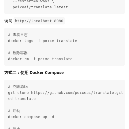
  --restart=always \

  poixeai/translate:latest
访问
http://localhost:8080
# 查看日志

docker logs -f poixe-translate

# 删除容器

docker rm -f poixe-translate
方式二：使用 Docker Compose
# 克隆源码

git clone https://github.com/poixeai/translate.git

cd translate

# 启动

docker compose up -d

# 停止
