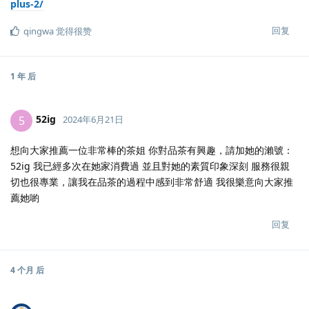
plus-2/
回复
qingwa
觉得很赞
1 年
后
52ig
5
2024年6月21日
想向大家推薦一位非常棒的茶姐 你對品茶有興趣，請加她的瀨號：
52ig 我已經多次在她家消費過 並且對她的素質印象深刻 服務很親
切也很專業，讓我在品茶的過程中感到非常舒適 我很樂意向大家推
薦她喲
回复
4 个月
后