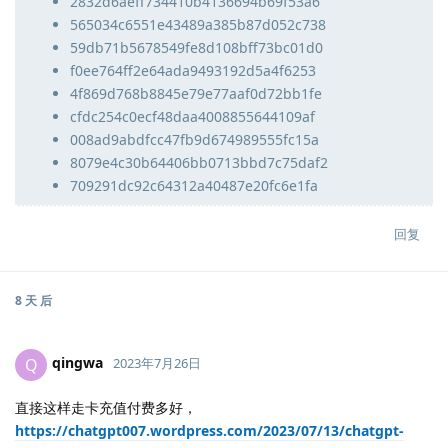
2832d6aeff734410b4136694b69f53a6
565034c6551e43489a385b87d052c738
59db71b5678549fe8d108bff73bc01d0
f0ee764ff2e64ada9493192d5a4f6253
4f869d768b8845e79e77aaf0d72bb1fe
cfdc254c0ecf48daa4008855644109af
008ad9abdfcc47fb9d674989555fc15a
8079e4c30b64406bb0713bbd7c75daf2
709291dc92c64312a40487e20fc6e1fa
回复
8 天
后
qingwa
Q
2023年7月26日
直接这样走卡充值付费多好，
https://chatgpt007.wordpress.com/2023/07/13/chatgpt-