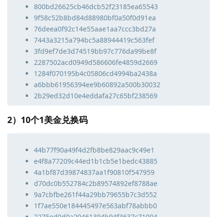
800bd26625cb46dcb52f23185ea65543
9f58c52b8bd84d88980bf0a50f0d91ea
76deea0f92c14e55aae1aa7ccc3bd27a
7443a3215a794bc5a88944419c563fef
3fd9ef7de3d74519bb97c776da99be8f
2287502acd0949d586606fe4859d2669
1284f070195b4c05806cd4994ba2438a
a6bbb61956394ee9b60892a500b30032
2b29ed32d10e4eddafa27c65bf238569
2）10个1美金兑换码
44b77f90a49f4d2fb8be829aac9c49e1
e4f8a77209c44ed1b1cb5e1bedc43885
4a1bf87d39874837aa1f90810f547959
d70dc0b552784c2b89574892ef8788ae
9a7cbfbe261f44a29bb79655b7c3d552
1f7ae550e184445497e563abf78abbb0
2275ed0d0a29461394b94f3637c71004