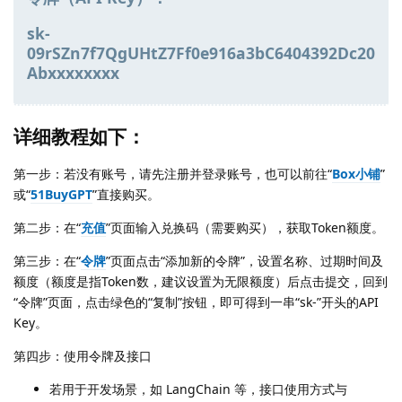
sk-
09rSZn7f7QgUHtZ7Ff0e916a3bC6404392Dc20
Abxxxxxxxx
详细教程如下：
第一步：若没有账号，请先注册并登录账号，也可以前往“
Box小铺
”
或“
51BuyGPT
”直接购买。
第二步：在“
充值
”页面输入兑换码（需要购买），获取Token额度。
第三步：在“
令牌
”页面点击“添加新的令牌”，设置名称、过期时间及
额度（额度是指Token数，建议设置为无限额度）后点击提交，回到
“令牌”页面，点击绿色的“复制”按钮，即可得到一串“sk-”开头的API
Key。
第四步：使用令牌及接口
若用于开发场景，如 LangChain 等，接口使用方式与