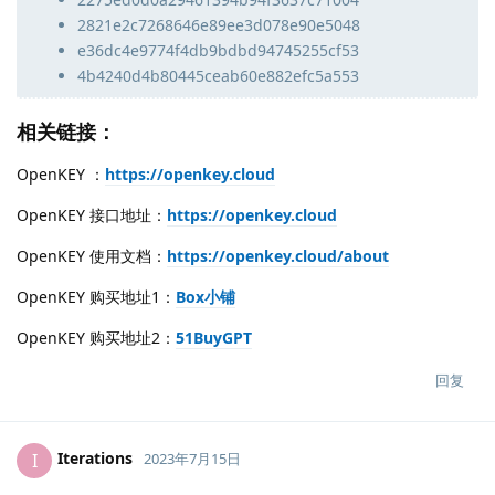
2821e2c7268646e89ee3d078e90e5048
e36dc4e9774f4db9bdbd94745255cf53
4b4240d4b80445ceab60e882efc5a553
相关链接：
OpenKEY ：
https://openkey.cloud
OpenKEY 接口地址：
https://openkey.cloud
OpenKEY 使用文档：
https://openkey.cloud/about
OpenKEY 购买地址1：
Box小铺
OpenKEY 购买地址2：
51BuyGPT
回复
Iterations
I
2023年7月15日