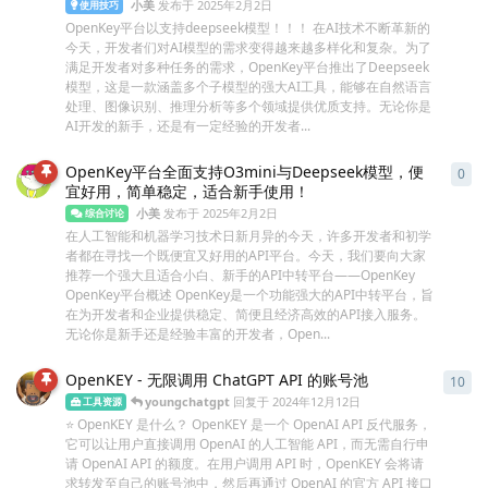
小美
发布于
2025年2月2日
使用技巧
OpenKey平台以支持deepseek模型！！！ 在AI技术不断革新的
今天，开发者们对AI模型的需求变得越来越多样化和复杂。为了
满足开发者对多种任务的需求，OpenKey平台推出了Deepseek
模型，这是一款涵盖多个子模型的强大AI工具，能够在自然语言
处理、图像识别、推理分析等多个领域提供优质支持。无论你是
AI开发的新手，还是有一定经验的开发者...
OpenKey平台全面支持O3mini与Deepseek模型，便
0
0
条
宜好用，简单稳定，适合新手使用！
小美
发布于
2025年2月2日
综合讨论
在人工智能和机器学习技术日新月异的今天，许多开发者和初学
者都在寻找一个既便宜又好用的API平台。今天，我们要向大家
推荐一个强大且适合小白、新手的API中转平台——OpenKey
OpenKey平台概述 OpenKey是一个功能强大的API中转平台，旨
在为开发者和企业提供稳定、简便且经济高效的API接入服务。
无论你是新手还是经验丰富的开发者，Open...
OpenKEY - 无限调用 ChatGPT API 的账号池
10
10
youngchatgpt
回复于
2024年12月12日
工具资源
⭐ OpenKEY 是什么？ OpenKEY 是一个 OpenAI API 反代服务，
它可以让用户直接调用 OpenAI 的人工智能 API，而无需自行申
请 OpenAI API 的额度。在用户调用 API 时，OpenKEY 会将请
求转发至自己的账号池中，然后再通过 OpenAI 的官方 API 接口