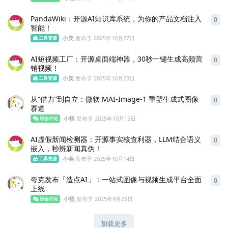
PandaWiki：开源AI知识库系统，为你的产品文档注入
0
0
条
智能！
小美
发布于
2025年10月27日
工具资源
AI短视频工厂：开源桌面端神器，30秒一键生成高频营
0
0
条
销视频！
小美
发布于
2025年10月23日
工具资源
从“借力”到自立：微软 MAI-Image-1 重塑生成式图像
0
0
条
赛道
小怪
发布于
2025年10月15日
综合讨论
AI虚假新闻检测器：开源事实核查利器，LLM结合语义
0
0
条
嵌入，秒辨新闻真伪！
小美
发布于
2025年10月14日
工具资源
夸克发布「造点AI」：一站式图像与视频生成平台全面
0
0
条
上线
小怪
发布于
2025年9月25日
综合讨论
加载更多