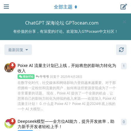
全部主题
ChatGPT 深海论坛 GPTocean.com
有价值的分享，有深度的讨论。欢迎加入GTPocean中文社区！
最新回复
Poixe AI 流量主计划已上线，开始将您的影响力转化为
1
1
条
收入
牛爷爷
回复于
2025年4月28日
综合讨论
在数字化时代，社交媒体和网络影响力变得越来越重要。对于那
些拥有一定粉丝和流量的用户，如何将这些资源变现成为了一个
非常重要的话题。 现在，Poixe AI 提供了一个全新的机会，让
您将自己的影响力转化为持续的收入来源——欢迎加入 Poixe AI
流量主计划！ 0. 什么是 Poixe AI？ Poixe AI 是2024年底上线的
一个 AI 大模型...
Deepseek模型——全方位AI能力，提升开发效率，助
0
0
条
力新手开发者轻松上手！