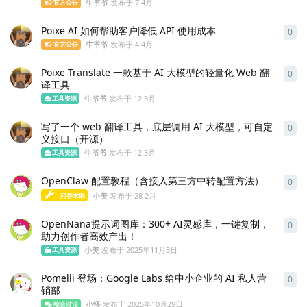
牛爷爷
发布于
7 4月
官方公告
Poixe AI 如何帮助客户降低 API 使用成本
0
0
条
牛爷爷
发布于
4 4月
官方公告
Poixe Translate 一款基于 AI 大模型的轻量化 Web 翻
0
0
条
译工具
牛爷爷
发布于
12 3月
工具资源
写了一个 web 翻译工具，底层调用 AI 大模型，可自定
0
0
条
义接口（开源）
牛爷爷
发布于
12 3月
工具资源
OpenClaw 配置教程（含接入第三方中转配置方法）
0
0
条
小美
发布于
28 2月
问答求助
OpenNana提示词图库：300+ AI灵感库，一键复制，
0
0
条
助力创作者高效产出！
小美
发布于
2025年11月3日
工具资源
Pomelli 登场：Google Labs 给中小企业的 AI 私人营
0
0
条
销部
小怪
发布于
2025年10月29日
综合讨论