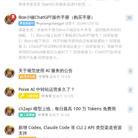
将请求发送至 OpenAI 的服务器进行处理。...
Box小铺ChatGPT操作手册（购买手册）
35
35
youngchatgpt
回复于
2024年12月7日
使用技巧
感谢支持！本操作手册为Box小铺店长牛爷爷，据经验所作的归
纳帖。 1）Box小铺上如何下单购买ChatGPT账号？ 回答链接
2）Box小铺下单后，找不到账号密码也没有邮箱通知？ 回答链
接 3）ChatGPT对话网站登录地址多少？ 回答链接 4）我账号登
录用的Outlook邮箱怎么被封了？ 回答链接 5）ChatGPT如何设
置用户头像 回答链接 6...
关于规范使用 AI 服务的公告
0
0
条
牛爷爷
发布于
14 5月
官方公告
Poixe AI 中转站运营多久了？
0
0
条
牛爷爷
发布于
10 5月
问答求助
cli2api 模型上线，每日最高 100 万 Tokens 免费用
0
0
条
牛爷爷
发布于
16 4月
工具资源
新增 Codex, Claude Code 等 CLI 2 API 类型渠道资源
0
0
条
支持